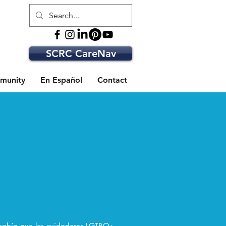
SCRC CareNav
munity
En Español
Contact
sabía que los cuidadores LGTBQ+