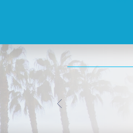
Visita 
“It’s an honor to be a care
and as the caregiver; you
things, especially when thin