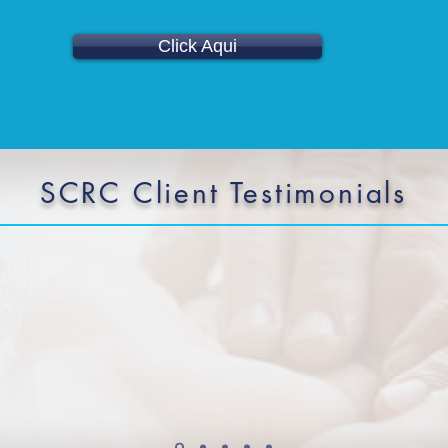
nuestro canal de YouTube para mas contenido en 
Click Aqui
SCRC Client Testimonials
giver and you want to be the best. But you need guidance. The c
 go on that journey with them. There’s no manual that can tell 
gs are constantly changing. It’s wonderful to be able to partner
– SG, Family Caregiver