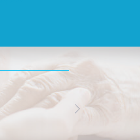
español.
are receiver is on a journey
you step-by-step how to do
 with SCRC on this journey.”