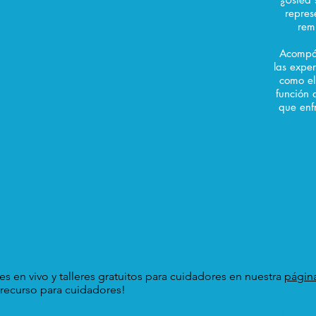
repres
rem
Acompáñ
las expe
como el 
función 
que enf
s en vivo y talleres gratuitos para cuidadores en nuestra
págin
 recurso para cuidadores!